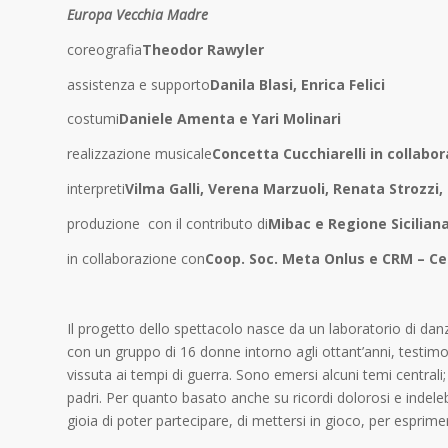
Europa Vecchia Madre
coreografia
Theodor Rawyler
assistenza e supporto
Danila Blasi, Enrica Felici
costumi
Daniele Amenta e Yari Molinari
realizzazione musicale
Concetta Cucchiarelli in collabo
interpreti
Vilma Galli, Verena Marzuoli, Renata Strozzi,
produzione con il contributo di
Mibac e Regione Sicilian
in collaborazione con
Coop. Soc. Meta Onlus e CRM – Cen
Il progetto dello spettacolo nasce da un laboratorio di da
con un gruppo di 16 donne intorno agli ottant’anni, testimoni
vissuta ai tempi di guerra. Sono emersi alcuni temi centrali;
padri. Per quanto basato anche su ricordi dolorosi e indelebi
gioia di poter partecipare, di mettersi in gioco, per esprim