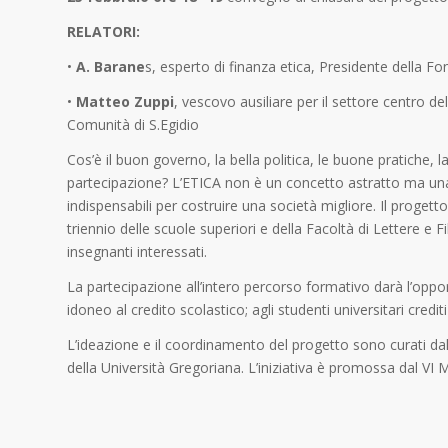
RELATORI:
•
A. Barane
s, esperto di finanza etica, Presidente della F
•
Matteo Zuppi
, vescovo ausiliare per il settore centro 
Comunità di S.Egidio
Cos’è il buon governo, la bella politica, le buone pratiche, la g
partecipazione? L’ETICA non è un concetto astratto ma una 
indispensabili per costruire una società migliore. Il progett
triennio delle scuole superiori e della Facoltà di Lettere e 
insegnanti interessati.
La partecipazione all’intero percorso formativo darà l’oppor
idoneo al credito scolastico; agli studenti universitari credit
L’ideazione e il coordinamento del progetto sono curati dal 
della Università Gregoriana. L’iniziativa è promossa dal VI