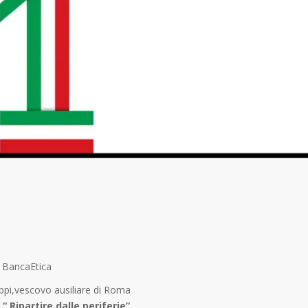
 BancaEtica
ppi,vescovo ausiliare di Roma
o
“ Ripartire dalle periferie”