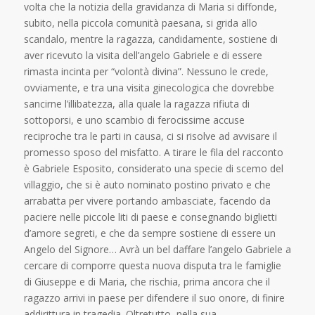
volta che la notizia della gravidanza di Maria si diffonde,
subito, nella piccola comunità paesana, si grida allo
scandalo, mentre la ragazza, candidamente, sostiene di
aver ricevuto la visita dell’angelo Gabriele e di essere
rimasta incinta per “volontà divina”. Nessuno le crede,
ovviamente, e tra una visita ginecologica che dovrebbe
sancirne l’illibatezza, alla quale la ragazza rifiuta di
sottoporsi, e uno scambio di ferocissime accuse
reciproche tra le parti in causa, ci si risolve ad avvisare il
promesso sposo del misfatto. A tirare le fila del racconto
è Gabriele Esposito, considerato una specie di scemo del
villaggio, che si è auto nominato postino privato e che
arrabatta per vivere portando ambasciate, facendo da
paciere nelle piccole liti di paese e consegnando biglietti
d’amore segreti, e che da sempre sostiene di essere un
Angelo del Signore… Avrà un bel daffare l’angelo Gabriele a
cercare di comporre questa nuova disputa tra le famiglie
di Giuseppe e di Maria, che rischia, prima ancora che il
ragazzo arrivi in paese per difendere il suo onore, di finire
addirittura in tragedia. Oltretutto, nella sua