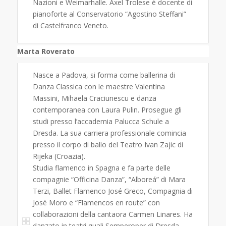
Nazioni e Weimarhalle. Axel Trolese è docente di
pianoforte al Conservatorio “Agostino Steffani”
di Castelfranco Veneto.
Marta Roverato
Nasce a Padova, si forma come ballerina di
Danza Classica con le maestre Valentina
Massini, Mihaela Craciunescu e danza
contemporanea con Laura Pulin. Prosegue gli
studi presso l’accademia Palucca Schule a
Dresda. La sua carriera professionale comincia
presso il corpo di ballo del Teatro Ivan Zajic di
Rijeka (Croazia).
Studia flamenco in Spagna e fa parte delle
compagnie “Officina Danza”, “Alboreá” di Mara
Terzi, Ballet Flamenco José Greco, Compagnia di
José Moro e “Flamencos en route” con
collaborazioni della cantaora Carmen Linares. Ha
danzato in teatri quali Semperoper di Dresda,