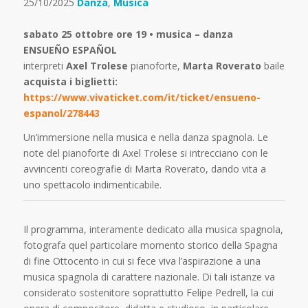
25/10/2025
Danza
,
Musica
sabato 25 ottobre ore 19 • musica – danza
ENSUEÑO ESPAÑOL
interpreti
Axel Trolese
pianoforte,
Marta Roverato
baile
acquista i biglietti:
https://www.vivaticket.com/it/ticket/ensueno-
espanol/278443
Un’immersione nella musica e nella danza spagnola. Le
note del pianoforte di Axel Trolese si intrecciano con le
avvincenti coreografie di Marta Roverato, dando vita a
uno spettacolo indimenticabile.
Il programma, interamente dedicato alla musica spagnola,
fotografa quel particolare momento storico della Spagna
di fine Ottocento in cui si fece viva l’aspirazione a una
musica spagnola di carattere nazionale. Di tali istanze va
considerato sostenitore soprattutto Felipe Pedrell, la cui