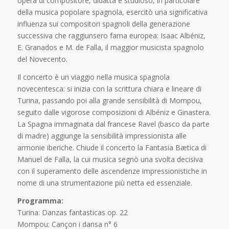
opera di compositore, didatta e studioso, in particolare
della musica popolare spagnola, esercitò una significativa
influenza sui compositori spagnoli della generazione
successiva che raggiunsero fama europea: Isaac Albéniz,
E. Granados e M. de Falla, il maggior musicista spagnolo
del Novecento.
Il concerto è un viaggio nella musica spagnola
novecentesca: si inizia con la scrittura chiara e lineare di
Turina, passando poi alla grande sensibilità di Mompou,
seguito dalle vigorose composizioni di Albéniz e Ginastera.
La Spagna immaginata dal francese Ravel (basco da parte
di madre) aggiunge la sensibilità impressionista alle
armonie iberiche. Chiude il concerto la Fantasia Bætica di
Manuel de Falla, la cui musica segnò una svolta decisiva
con il superamento delle ascendenze impressionistiche in
nome di una strumentazione più netta ed essenziale.
Programma:
Turina: Danzas fantasticas op. 22
Mompou: Cançon i dansa n° 6