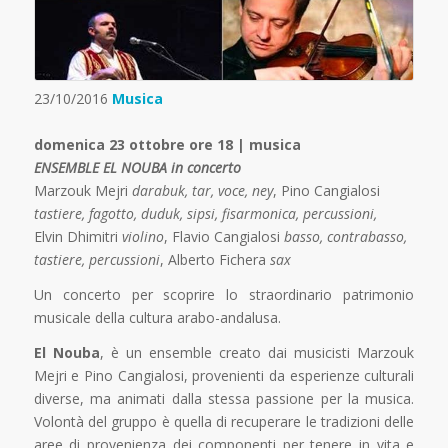
23/10/2016
Musica
domenica 23 ottobre ore 18 | musica
ENSEMBLE EL NOUBA in concerto
Marzouk Mejri
darabuk, tar, voce, ney
, Pino Cangialosi
tastiere, fagotto, duduk, sipsi, fisarmonica, percussioni,
Elvin Dhimitri
violino
, Flavio Cangialosi
basso, contrabasso,
tastiere, percussioni
, Alberto Fichera
sax
Un concerto per scoprire lo straordinario patrimonio
musicale della cultura arabo-andalusa.
El Nouba
, è un ensemble creato dai musicisti Marzouk
Mejri e Pino Cangialosi, provenienti da esperienze culturali
diverse, ma animati dalla stessa passione per la musica.
Volontà del gruppo è quella di recuperare le tradizioni delle
aree di provenienza dei componenti per tenere in vita e