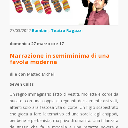
27/03/2022
Bambini
,
Teatro Ragazzi
domenica 27 marzo ore 17
Narrazione in semiminima di una
favola moderna
di e con
Matteo Micheli
Seven Cults
Un regno immaginario fatto di vestiti, mollette e corde da
bucato, con una coppia di regnanti decisamente distratti,
attenti solo alla fastosa vita di corte. Un figlio scapestrato
che gioca a fare l’alternativo ed una sorella agli antipodi,
per bene e perbenista, ma priva di umanità. Una fidanzata
da gossip che fa la modella e una ragazza povera e