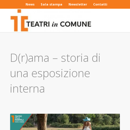
News
Sala stampa
Newsletter
Contatti
D(r)ama – storia di
una esposizione
interna