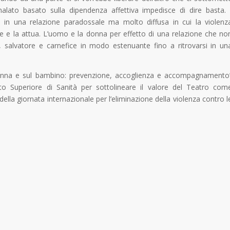
lato basato sulla dipendenza affettiva impedisce di dire basta. 
a in una relazione paradossale ma molto diffusa in cui la violenz
ve e la attua. L’uomo e la donna per effetto di una relazione che no
, salvatore e carnefice in modo estenuante fino a ritrovarsi in un
donna e sul bambino: prevenzione, accoglienza e accompagnamento
uto Superiore di Sanità per sottolineare il valore del Teatro com
ella giornata internazionale per l’eliminazione della violenza contro l