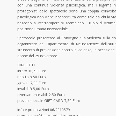
con una continua violenza psicologica, ma il legame ma
protagonisti dello spettacolo sono una coppia coinvolt
psicologica non viene riconosciuta come tale da chi la vi
riescono a interrompere si scambiano il ruolo di vittima
posizione umana insostenibile.
Spettacolo presentato al Convegno “La violenza sulla 
organizzato dal Dipartimento di Neuroscienze dell’Istit
strumento di prevenzione contro la violenza, in occasione d
donne del 25 novembre.
BIGLIETTI
intero 10,50 Euro
ridotto 8,50 Euro
giovani 7,00 Euro
invalidità 5,00 Euro
diversamente abili 2,50 Euro
prezzo speciale GIFT CARD 7,50 Euro
info e prenotazioni 06/2010579
promozione@teatrotorbellamonaca.it