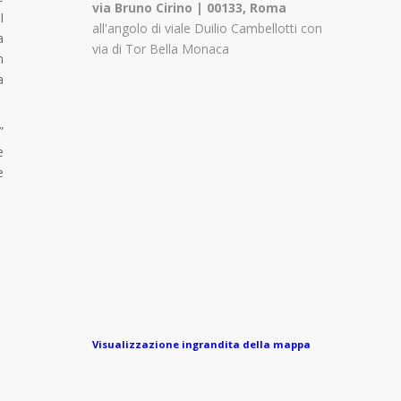
via Bruno Cirino | 00133, Roma
I
all'angolo di viale Duilio Cambellotti con
a
via di Tor Bella Monaca
n
a
”
e
e
Visualizzazione ingrandita della mappa