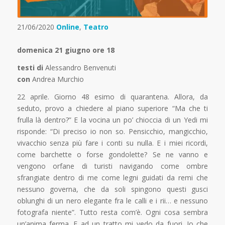
21/06/2020
Online
,
Teatro
domenica 21 giugno
ore 18
testi di
Alessandro Benvenuti
con
Andrea Murchio
22 aprile. Giorno 48 esimo di quarantena. Allora, da
seduto, provo a chiedere al piano superiore “Ma che ti
frulla là dentro?” E la vocina un po’ chioccia di un Yedi mi
risponde: “Di preciso io non so. Pensicchio, mangicchio,
vivacchio senza più fare i conti su nulla. E i miei ricordi,
come barchette o forse gondolette? Se ne vanno e
vengono orfane di turisti navigando come ombre
sfrangiate dentro di me come legni guidati da remi che
nessuno governa, che da soli spingono questi gusci
oblunghi di un nero elegante fra le calli e i rii… e nessuno
fotografa niente”. Tutto resta com’è. Ogni cosa sembra
un’anima ferma. E ad un tratto mi vedo da fuori. Io che