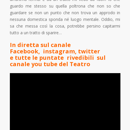
guardo me stesso su quella poltrona che non so che
guardare se non un punto che non trova un approdo in
nessuna domestica sponda né luogo mentale. Oddio, mi
sa che messa così la cosa, potrebbe persino capitarmi
tutto a un tratto di sparire…
In diretta sul canale
Facebook
,
instagram,
twitter
e tutte le puntate rivedibili sul
canale
you tube
del Teatro