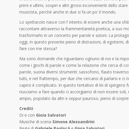
primi e ultimi, sospiri e altri grossi inconvenienti dello sta
musicista, perché anche in due si fa un po’ il mondo.
Lo spettacolo nasce con l’ intento di essere anche una sfida
raccontare attraverso la frammentarietà poetica, a suo modo
trasformarlo in un concerto per parole e azioni.
La protago
oggi, in questo presente pieno di distrazioni, di egotismi, di
fare con me stessa?
Ma sono domande che riguardano ognuno di noi e la rispost
come i giochi di parole e come la relazione che cerca di cost
parole, suona diversi strumenti: sassofono, flauto traverso,
tutti, e nel frattempo, per due che cercano di parlarsi e 
capirsi è complicato.
In questo tentativo di lei di spingersi
riusciamo a fare quando ci accorgiamo di non essere soli,
ampio, popolato da altri e seppur pauroso, pieno di sorpre
Crediti
Di e con
Gioia Salvatori
Musiche di scena
Simone Alessandrini
Regia di
Gabriele Paolocá
e
Gioia Salvatori