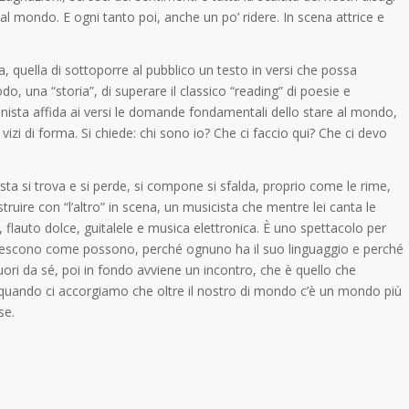
re al mondo.
E ogni tanto poi, anche un po’ ridere.
In scena attrice e
, quella di sottoporre al pubblico un testo in versi che possa
, una “storia”, di superare il classico “reading” di poesie e
nista affida ai versi le domande fondamentali dello stare al mondo,
 vizi di forma.
Si chiede: chi sono io? Che ci faccio qui? Che ci devo
a si trova e si perde, si compone si sfalda, proprio come le rime,
ruire con “l’altro” in scena, un musicista che mentre lei canta le
 flauto dolce, guitalele e musica elettronica.
È uno spettacolo per
ci riescono come possono, perché ognuno ha il suo linguaggio e perché
 fuori da sé, poi in fondo avviene un incontro, che è quello che
 quando ci accorgiamo che oltre il nostro di mondo c’è un mondo più
se.