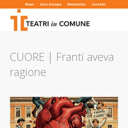
News
Sala stampa
Newsletter
Contatti
CUORE | Franti aveva
ragione