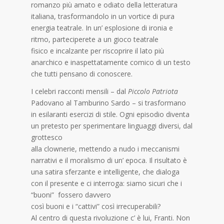
romanzo più amato e odiato della letteratura
italiana, trasformandolo in un vortice di pura
energia teatrale. In un’ esplosione di ironia e
ritmo, parteciperete a un gioco teatrale
fisico e incalzante per riscoprire il lato più
anarchico e inaspettatamente comico di un testo
che tutti pensano di conoscere.
I celebri racconti mensili – dal
Piccolo Patriota
Padovano al Tamburino Sardo – si trasformano
in esilaranti esercizi di stile. Ogni episodio diventa
un pretesto per sperimentare linguaggi diversi, dal
grottesco
alla clownerie, mettendo a nudo i meccanismi
narrativi e il moralismo di un’ epoca. Il risultato è
una satira sferzante e intelligente, che dialoga
con il presente e ci interroga: siamo sicuri che i
“buoni” fossero davvero
così buoni e i “cattivi” così irrecuperabili?
Al centro di questa rivoluzione c’ è lui, Franti. Non