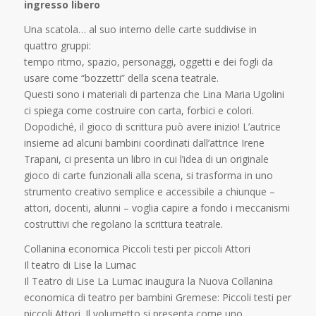
ingresso libero
Una scatola… al suo interno delle carte suddivise in
quattro gruppi:
tempo ritmo, spazio, personaggi, oggetti e dei fogli da
usare come “bozzetti” della scena teatrale.
Questi sono i materiali di partenza che Lina Maria Ugolini
ci spiega come costruire con carta, forbici e colori.
Dopodiché, il gioco di scrittura può avere inizio! L’autrice
insieme ad alcuni bambini coordinati dall’attrice Irene
Trapani, ci presenta un libro in cui l’idea di un originale
gioco di carte funzionali alla scena, si trasforma in uno
strumento creativo semplice e accessibile a chiunque –
attori, docenti, alunni – voglia capire a fondo i meccanismi
costruttivi che regolano la scrittura teatrale.
Collanina economica Piccoli testi per piccoli Attori
Il teatro di Lise la Lumac
Il Teatro di Lise La Lumac inaugura la Nuova Collanina
economica di teatro per bambini Gremese: Piccoli testi per
piccoli Attori. Il volumetto si presenta come uno