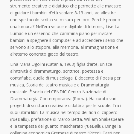
strumento creativo e didattico che permette alle maestre
di guidare i bambini d’età scolare 8-13 anni, ad allestire
uno spettacolo scritto su misura per loro. Perché proprio
una lumaca? Nell’era veloce e digitale di Internet, Lise La
Lumac è un esserino che cammina piano per invitare i
bambini a spegnere il computer e ad accendere i sensi che
servono allo stupore, alla memoria, all’immaginazione e
all’eterno concreto gioco del teatro.
Lina Maria Ugolini (Catania, 1963) figlia d’arte, unisce
all’attività di drammaturgo, scrittrice, poetessa e
contafiabe, quella di musicologa. È docente di Poesia per
musica, Storia del teatro musicale e Drammaturgia
musicale. È socia del CENDIC Centro Nazionale di
Drammaturgia Contemporanea (Roma). Ha curato vari
progetti di scrittura creativa e didattica per le scuole. Tra i
suoi ultimi libri: La musica nel tempo dei fiori di cappero
(rueBallu), prefazione di Marco Betta. William Shakespeare
e la tempesta del guanto mascherato (rueBallu). Dirige la
collanina economica Gremese di teatro “Piccoli Testi per