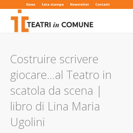
News
Sala stampa
Newsletter
Contatti
Costruire scrivere
giocare…al Teatro in
scatola da scena |
libro di Lina Maria
Ugolini