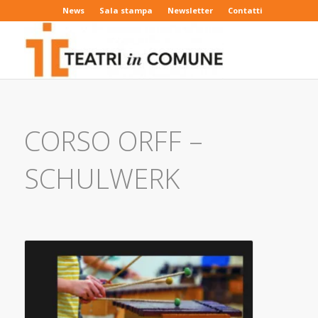
News
Sala stampa
Newsletter
Contatti
CORSO ORFF –
SCHULWERK