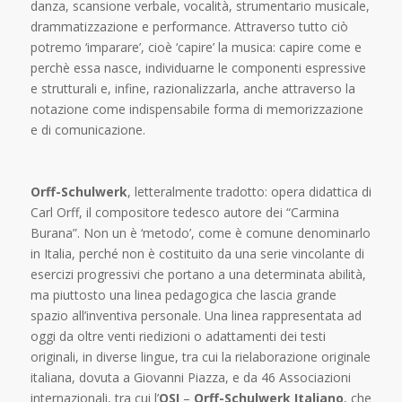
danza, scansione verbale, vocalità, strumentario musicale,
drammatizzazione e performance. Attraverso tutto ciò
potremo ‘imparare’, cioè ‘capire’ la musica: capire come e
perchè essa nasce, individuarne le componenti espressive
e strutturali e, infine, razionalizzarla, anche attraverso la
notazione come indispensabile forma di memorizzazione
e di comunicazione.
Orff-Schulwerk
, letteralmente tradotto: opera didattica di
Carl Orff, il compositore tedesco autore dei “Carmina
Burana”. Non un è ‘metodo’, come è comune denominarlo
in Italia, perché non è costituito da una serie vincolante di
esercizi progressivi che portano a una determinata abilità,
ma piuttosto una linea pedagogica che lascia grande
spazio all’inventiva personale. Una linea rappresentata ad
oggi da oltre venti riedizioni o adattamenti dei testi
originali, in diverse lingue, tra cui la rielaborazione originale
italiana, dovuta a Giovanni Piazza, e da 46 Associazioni
internazionali, tra cui l’
OSI
–
Orff-Schulwerk Italiano
, che