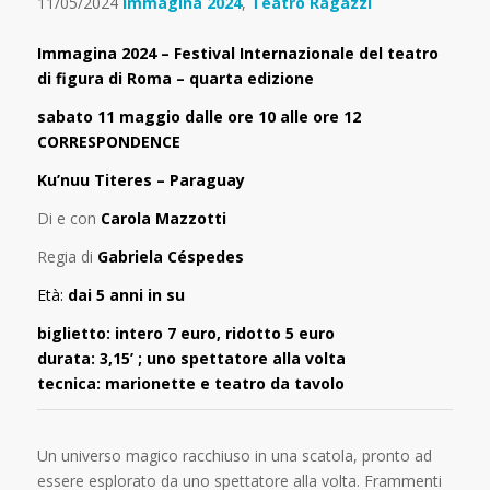
11/05/2024
immagina 2024
,
Teatro Ragazzi
Immagina 2024 – Festival Internazionale del teatro
di figura di Roma – quarta edizione
sabato 11 maggio dalle ore 10 alle ore 12
CORRESPONDENCE
Ku’nuu Titeres – Paraguay
Di e con
Carola Mazzotti
Regia di
Gabriela Céspedes
Età:
d
ai 5 anni in su
biglietto: intero 7 e
uro, ridotto 5 euro
durata: 3,15’ ; uno spettatore alla volta​
tecnica: marionette e teatro da tavolo
Un universo magico racchiuso in una scatola, pronto ad
essere esplorato da uno spettatore alla volta. Frammenti