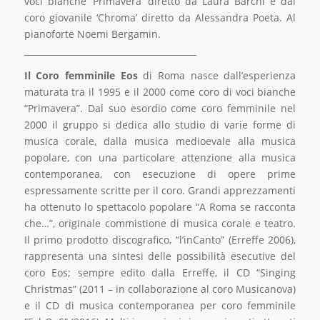
voci bianche ‘Primavera’ diretto da Laura Barchi e dal
coro giovanile ‘Chroma’ diretto da Alessandra Poeta. Al
pianoforte Noemi Bergamin.
________________________________________
Il Coro femminile Eos
di Roma nasce dall’esperienza
maturata tra il 1995 e il 2000 come coro di voci bianche
“Primavera”. Dal suo esordio come coro femminile nel
2000 il gruppo si dedica allo studio di varie forme di
musica corale, dalla musica medioevale alla musica
popolare, con una particolare attenzione alla musica
contemporanea, con esecuzione di opere prime
espressamente scritte per il coro. Grandi apprezzamenti
ha ottenuto lo spettacolo popolare “A Roma se racconta
che…”, originale commistione di musica corale e teatro.
Il primo prodotto discografico, “l’inCanto” (Erreffe 2006),
rappresenta una sintesi delle possibilità esecutive del
coro Eos; sempre edito dalla Erreffe, il CD “Singing
Christmas” (2011 – in collaborazione al coro Musicanova)
e il CD di musica contemporanea per coro femminile