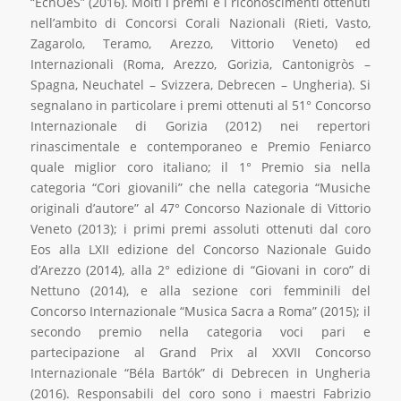
“EchOeS” (2016). Molti i premi e i riconoscimenti ottenuti
nell’ambito di Concorsi Corali Nazionali (Rieti, Vasto,
Zagarolo, Teramo, Arezzo, Vittorio Veneto) ed
Internazionali (Roma, Arezzo, Gorizia, Cantonigròs –
Spagna, Neuchatel – Svizzera, Debrecen – Ungheria). Si
segnalano in particolare i premi ottenuti al 51° Concorso
Internazionale di Gorizia (2012) nei repertori
rinascimentale e contemporaneo e Premio Feniarco
quale miglior coro italiano; il 1° Premio sia nella
categoria “Cori giovanili” che nella categoria “Musiche
originali d’autore” al 47° Concorso Nazionale di Vittorio
Veneto (2013); i primi premi assoluti ottenuti dal coro
Eos alla LXII edizione del Concorso Nazionale Guido
d’Arezzo (2014), alla 2° edizione di “Giovani in coro” di
Nettuno (2014), e alla sezione cori femminili del
Concorso Internazionale “Musica Sacra a Roma” (2015); il
secondo premio nella categoria voci pari e
partecipazione al Grand Prix al XXVII Concorso
Internazionale “Béla Bartók” di Debrecen in Ungheria
(2016). Responsabili del coro sono i maestri Fabrizio