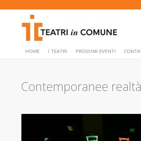
HOME
I TEATRI
PROSSIMI EVENTI
CONTA
Contemporanee realtà 