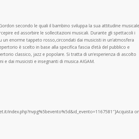
 E. Gordon secondo le quali il bambino sviluppa la sua attitudine musical
rcepire ed assorbire le sollecitazioni musicali. Durante gli spettacoli i
 su un enorme tappeto rosso,circondati dai musicisti in un’atmosfera
epertorio è scelto in base alla specifica fascia d’età del pubblico e
rtorio classico, jazz e popolare. Si tratta di un’esperienza di ascolto
ni e dai musicisti e insegnanti di musica AIGAM.
ticket.it/index.php?nvpg%5bevento%5d&id_evento=1167581″]Acquista o