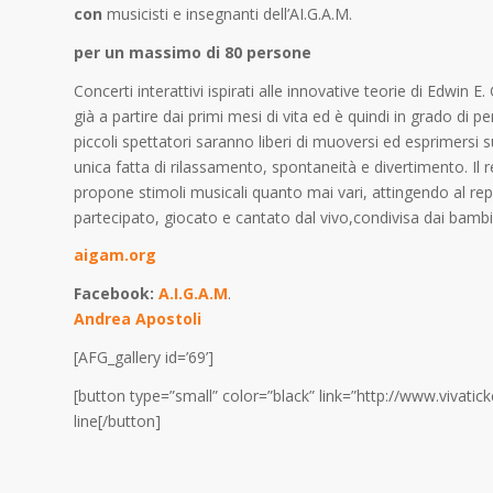
con
musicisti e insegnanti dell’AI.G.A.M.
per un massimo di 80 persone
Concerti interattivi ispirati alle innovative teorie di Edwin
già a partire dai primi mesi di vita ed è quindi in grado di pe
piccoli spettatori saranno liberi di muoversi ed esprimersi
unica fatta di rilassamento, spontaneità e divertimento. Il r
propone stimoli musicali quanto mai vari, attingendo al repe
partecipato, giocato e cantato dal vivo,condivisa dai bambi
aigam.org
Facebook:
A.I.G.A.M
.
Andrea Apostoli
[AFG_gallery id=’69’]
[button type=”small” color=”black” link=”http://www.viva
line[/button]