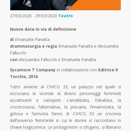
27/03/2020 - 29/03/2020
Teatro
Nuove date in via di definizione
di
Emanuela Panatta
drammaturgia e regia
Emanuela Panatta e Alessandra
Fallucchi
con
Alessandra Fallucchi e Emanuela Panatta
Sycamore T Company
in collaborazione con
Editrice Il
Torchio, 2016
Tutto avviene al CIVICO 33, un palazzo nel quale si
incrociano le vicende di diversi personaggi femminili
accattivanti e variopinti. Lʼarrabbiata, lʼidealista, la
crocerossina, lʼalternativa, la precaria, lʼinnamorata, la
golosa e lʼarrivista fanno di CIVICO 33 un crocevia
dellʼuniverso femminile in cui le donne si raccontano in
chiave tragicomica. Le protagoniste si sfogano, si liberano