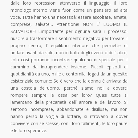
dalle loro repressioni attraverso il linguaggio. Il loro
monologo interno viene fuori come un pensiero ad alta
voce. Tutte hanno una necessità: essere ascoltate, amate,
comprese, salvate… Attenzione! NON Eʼ LʼUOMO IL
SALVATORE! Lʼimportante per ognuna sarà il processo:
riuscire a trasformare il sentimento negativo per trovare il
proprio centro, lʼ equilibrio interiore che permette di
andare avanti da sole, non in balia degli eventi o dellʼ altro;
solo così potranno incontrare qualcuno di speciale per il
cammino da intraprendere insieme. Piccoli episodi di
quotidianità da uno, mille e centomila, legati da un quesito
esistenziale comune: Se è vero che la donna è arrivata da
una costola dellʼuomo, perché siamo noi a doverci
rompere sempre le ossa per loro? Quasi tutte si
lamentano della precarietà dellʼ amore e del lavoro. Si
sentono incomprese, abbandonate e disilluse, ma non
hanno perso la voglia di lottare, si ritrovano a dover
convivere con se stesse, con i loro fallimenti, le loro paure
e le loro speranze.