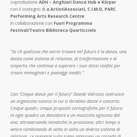
c
oproduzione
ADH – Anghiari Dance Hub e Körper
c
on il sostegno di
a.ArtistiAssociati, C.I.M.D, PARC
Performing Arts Research Centre
i
n collaborazione con
Fuori Programma
Festival/Teatro Biblioteca Quarticciolo
“Se c’è qualcosa che vorrei trovare nel futuro è la danza, una
danza come sistema di relazioni, di trasformazione e di
scoperta, che continua a superare i suoi stessi confini per
creare immaginari e paesaggi inediti.”
Con “Cinque danze per il futuro” Davide Valrosso costruisce
un organismo scenico in cui si ibridano danze e concerto.
Cinque quadri, cinque proposte coreografiche per il futuro.
In ogni quadro un danzatore e un musicista agiscono dal
vivo, attraversando tematiche in proiezione, altri tempi a
venire combinando di volta in volta un diverso sistema di
relazioni. Le presenze sulla scena intessono un corredo di