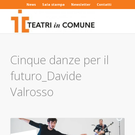
News
Sala stampa
Newsletter
Contatti
Cinque danze per il
futuro_Davide
Valrosso