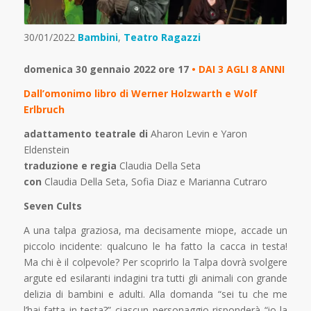
30/01/2022
Bambini
,
Teatro Ragazzi
domenica 30 gennaio 2022 ore 17
• DAI 3 AGLI 8 ANNI
Dall’omonimo libro di Werner Holzwarth e Wolf
Erlbruch
adattamento teatrale di
Aharon Levin e Yaron
Eldenstein
traduzione e regia
Claudia Della Seta
con
Claudia Della Seta, Sofia Diaz e Marianna Cutraro
Seven Cults
A una talpa graziosa, ma decisamente miope, accade un
piccolo incidente: qualcuno le ha fatto la cacca in testa!
Ma chi è il colpevole? Per scoprirlo la Talpa dovrà svolgere
argute ed esilaranti indagini tra tutti gli animali con grande
delizia di bambini e adulti. Alla domanda “sei tu che me
l’hai fatta in testa?” ciascun personaggio risponderà “io la