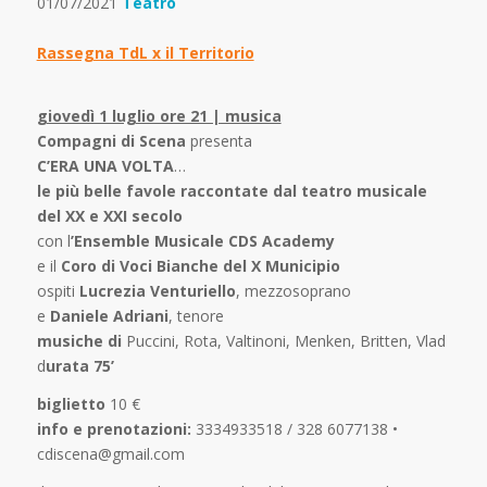
01/07/2021
Teatro
Rassegna TdL x il Territorio
giovedì 1 luglio ore 21 | musica
Compagni di Scena
presenta
C’ERA UNA VOLTA
…
le più belle favole raccontate dal teatro musicale
del XX e XXI secolo
con l
’Ensemble Musicale CDS Academy
e il
Coro di Voci Bianche del X Municipio
ospiti
Lucrezia Venturiello
, mezzosoprano
e
Daniele Adriani
, tenore
musiche di
Puccini, Rota, Valtinoni, Menken, Britten, Vlad
d
urata 75’
biglietto
10 €
info e prenotazioni:
3334933518 / 328 6077138 •
cdiscena@gmail.com