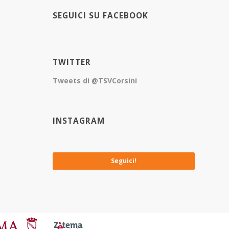
SEGUICI SU FACEBOOK
TWITTER
Tweets di @TSVCorsini
INSTAGRAM
No images available at the moment
Seguici!