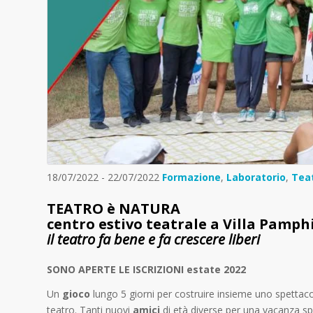
18/07/2022 - 22/07/2022
Formazione
,
Laboratorio
,
Tea
TEATRO è NATURA
centro estivo teatrale a Villa Pamphi
il teatro fa bene e fa crescere liberi
SONO APERTE LE ISCRIZIONI estate 2022
Un
gioco
lungo 5 giorni per costruire insieme uno spettacol
teatro. Tanti nuovi
amici
di età diverse per una vacanza spec