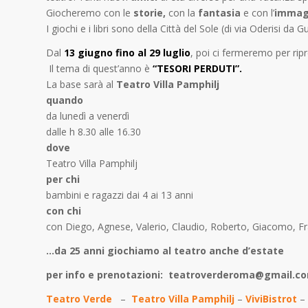
Giocheremo con le
storie,
con la
fantasia
e con l’
immag
I giochi e i libri sono della Città del Sole (di via Oderisi da
Dal
13 giugno fino al 29 luglio
, poi ci fermeremo per rip
Il tema di quest’anno è
“TESORI PERDUTI”.
La base sarà al
Teatro Villa Pamphilj
quando
da lunedì a venerdì
dalle h 8.30 alle 16.30
dove
Teatro Villa Pamphilj
per chi
bambini e ragazzi dai 4 ai 13 anni
con chi
con Diego, Agnese, Valerio, Claudio, Roberto, Giacomo, Fr
…da 25 anni giochiamo al teatro anche d’estate
per info e prenotazioni: teatroverderoma@gmail.c
Teatro Verde
–
Teatro Villa Pamphilj
–
ViviBistrot