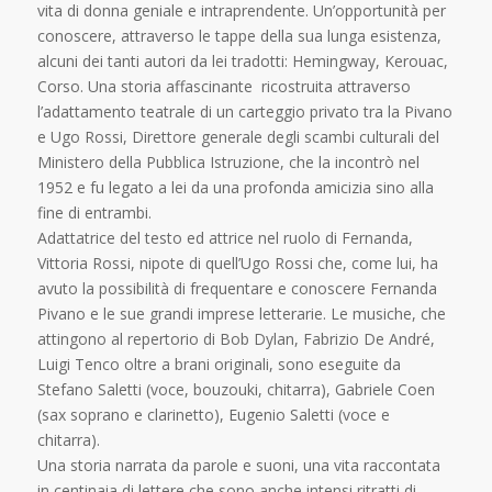
vita di donna geniale e intraprendente. Un’opportunità per
conoscere, attraverso le tappe della sua lunga esistenza,
alcuni dei tanti autori da lei tradotti: Hemingway, Kerouac,
Corso. Una storia affascinante ricostruita attraverso
l’adattamento teatrale di un carteggio privato tra la Pivano
e Ugo Rossi, Direttore generale degli scambi culturali del
Ministero della Pubblica Istruzione, che la incontrò nel
1952 e fu legato a lei da una profonda amicizia sino alla
fine di entrambi.
Adattatrice del testo ed attrice nel ruolo di Fernanda,
Vittoria Rossi, nipote di quell’Ugo Rossi che, come lui, ha
avuto la possibilità di frequentare e conoscere Fernanda
Pivano e le sue grandi imprese letterarie. Le musiche, che
attingono al repertorio di Bob Dylan, Fabrizio De André,
Luigi Tenco oltre a brani originali, sono eseguite da
Stefano Saletti (voce, bouzouki, chitarra), Gabriele Coen
(sax soprano e clarinetto), Eugenio Saletti (voce e
chitarra).
Una storia narrata da parole e suoni, una vita raccontata
in centinaia di lettere che sono anche intensi ritratti di