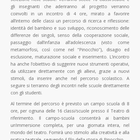
gli insegnanti che aderiranno al progetto verranno
coinvolti in un incontro di 4 ore, mirato a favorire
all’interno delle classi un percorso di ricerca e riflessione:
identità del bambino e suo sviluppo, riconoscimento delle
differenze dei singoli, senso della cooperazione sociale,
passaggio dall’infanzia all’adolescenza (visto come
metamorfosi, così come nel “Pinocchio”), disagio ed
esclusione, maturazione sociale e inserimento. L’incontro
ha anche l’obiettivo di suggerire nuovi strumenti operativi,
da utilizzare direttamente con gli allievi, grazie a nuovi
stimoli, da inserire anche nel percorso scolastico. A
seguire si terranno degli incontri nelle scuole direttamente
con gli studenti.
Al termine del percorso è previsto un campo scuola di 8
ore, per ognuna delle 16 classi/scuole presso il Teatro di
riferimento. Il campo-scuola consentirà ai bambini
un’immersione completa, per una giornata intera, nel
mondo del teatro. Fornirà uno stimolo alla creatività e alla
pratica teatrale, seguendo il filo della storia di Pinocchio.