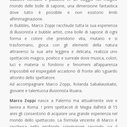
mondo delle bolle di sapone, una dimensione fantastica
dove tutto è possibile e non esistono limiti
all’immaginazione.
In Bubbles, Marco Zoppi racchiude tutta la sua esperienza
di illusionista e bubble artist, crea bolle di sapone di ogni
forma e colore che prendono vita, mutano e si
trasformano, gioca con gli elementi della natura
attraverso la sua arte leggera e delicata, realizza uno
spettacolo magico, poetico e surreale dove musica, colori,
luci e materia si fondono e fenomeni all’apparenza
impossibili ed inspiegabili accadono di fronte allo sguardo
attonito dello spettatore.
Ad accompagnare Marco Zoppi, Rolanda Sabaliauskaite,
giovane e talentuosa illusionista lituana.
Marco Zoppi
nasce a Palermo ma attualmente vive e
lavora a Roma. I primi spettacoli di Magia dall’età di 15
anni gli consentono di acquisire una grande esperienza nel
mondo dello spettacolo. La formula vincente di Marco è
racchiusa nella profonda convinzione secondo cui il