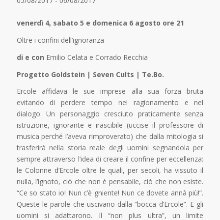
05/08/2017 - 06/08/2017
venerdì 4, sabato 5 e domenica 6 agosto ore 21
Oltre i confini dell’ignoranza
di e con
Emilio Celata e Corrado Recchia
Progetto Goldstein | Seven Cults | Te.Bo.
Ercole affidava le sue imprese alla sua forza bruta
evitando di perdere tempo nel ragionamento e nel
dialogo. Un personaggio cresciuto praticamente senza
istruzione, ignorante e irascibile (uccise il professore di
musica perché l’aveva rimproverato) che dalla mitologia si
trasferirà nella storia reale degli uomini segnandola per
sempre attraverso l’idea di creare il confine per eccellenza:
le Colonne d’Ercole oltre le quali, per secoli, ha vissuto il
nulla, l’ignoto, ciò che non è pensabile, ciò che non esiste.
“Ce so stato io! Nun c’è gniente! Nun ce dovete annà più!”.
Queste le parole che uscivano dalla “bocca d’Ercole”. E gli
uomini si adattarono. Il “non plus ultra”, un limite