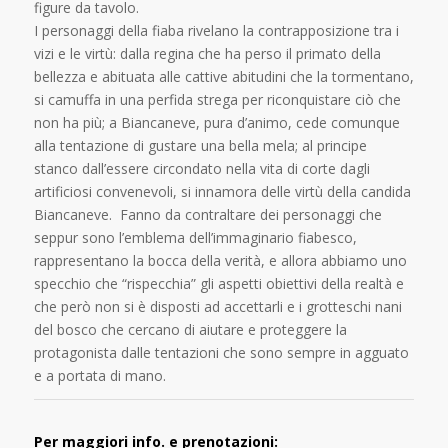
figure da tavolo.
I personaggi della fiaba rivelano la contrapposizione tra i
vizi e le virtù: dalla regina che ha perso il primato della
bellezza e abituata alle cattive abitudini che la tormentano,
si camuffa in una perfida strega per riconquistare ciò che
non ha più; a Biancaneve, pura d’animo, cede comunque
alla tentazione di gustare una bella mela; al principe
stanco dall’essere circondato nella vita di corte dagli
artificiosi convenevoli, si innamora delle virtù della candida
Biancaneve. Fanno da contraltare dei personaggi che
seppur sono l’emblema dell’immaginario fiabesco,
rappresentano la bocca della verità, e allora abbiamo uno
specchio che “rispecchia” gli aspetti obiettivi della realtà e
che però non si è disposti ad accettarli e i grotteschi nani
del bosco che cercano di aiutare e proteggere la
protagonista dalle tentazioni che sono sempre in agguato
e a portata di mano.
Per maggiori info. e prenotazioni: