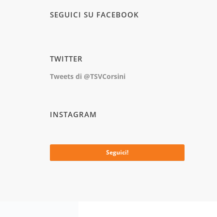
SEGUICI SU FACEBOOK
TWITTER
Tweets di @TSVCorsini
INSTAGRAM
No images available at the moment
Seguici!