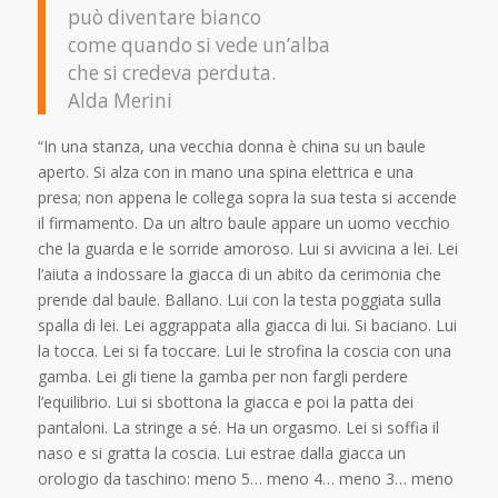
può diventare bianco
come quando si vede un’alba
che si credeva perduta.
Alda Merini
“In una stanza, una vecchia donna è china su un baule
aperto. Si alza con in mano una spina elettrica e una
presa; non appena le collega sopra la sua testa si accende
il firmamento. Da un altro baule appare un uomo vecchio
che la guarda e le sorride amoroso. Lui si avvicina a lei. Lei
l’aiuta a indossare la giacca di un abito da cerimonia che
prende dal baule. Ballano. Lui con la testa poggiata sulla
spalla di lei. Lei aggrappata alla giacca di lui. Si baciano. Lui
la tocca. Lei si fa toccare. Lui le strofina la coscia con una
gamba. Lei gli tiene la gamba per non fargli perdere
l’equilibrio. Lui si sbottona la giacca e poi la patta dei
pantaloni. La stringe a sé. Ha un orgasmo. Lei si soffia il
naso e si gratta la coscia. Lui estrae dalla giacca un
orologio da taschino: meno 5… meno 4… meno 3… meno