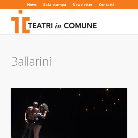
News
Sala stampa
Newsletter
Contatti
Ballarini