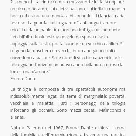
2… meno 1… al rintocco della mezzanotte lui fa scoppiare
un piccolo petardo. Lui e lei si baciano. Lui infila la mano in
tasca ed estrae una manciata di coriandoli. Li lancia in aria,
festoso. La guarda. Lei lo guarda: “tanti auguri, amore
mio.” Lui da un baule tira fuori una bottiglia di spumante.
Lei dall’altro baule estrae un velo da sposa e se lo
appoggia sulla testa, poi fa suonare un vecchio carillon. Si
tolgono la maschera da vecchi, inforcano gli occhiali e
riprendono a ballare. Sulle note di vecchie canzoni lui e lei
festeggiano l’arrivo di un nuovo anno ballando a ritroso la
loro storia d’amore.”
Emma Dante
La trilogia è composta di tre spettacoli autonomi ma
indissolubilmente legati da temi di marginalità: povertà,
vecchiaia e malattia. Tutti i personaggi della trilogia
inforcano gli occhiali. Sono mezzi cecati. Malinconici e
alienati.
Nata a Palermo nel 1967, Emma Dante esplora il tema
della famiglia e dell’emarginazione attraverso una poetica