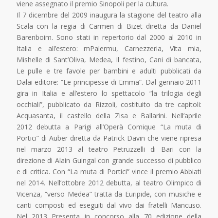
viene assegnato il premio Sinopoli per la cultura.
Il 7 dicembre del 2009 inaugura la stagione del teatro alla
Scala con la regia di Carmen di Bizet diretta da Daniel
Barenboim. Sono stati in repertorio dal 2000 al 2010 in
Italia e all’estero: mPalermu, Carnezzeria, Vita mia,
Mishelle di Sant’Oliva, Medea, Il festino, Cani di bancata,
Le pulle e tre favole per bambini e adulti pubblicati da
Dalai editore: “Le principesse di Emma”. Dal gennaio 2011
gira in Italia e all’estero lo spettacolo “la trilogia degli
occhiali”, pubblicato da Rizzoli, costituito da tre capitoli:
Acquasanta, il castello della Zisa e Ballarini. Nell’aprile
2012 debutta a Parigi all’Operà Comique “La muta di
Portici” di Auber diretta da Patrick Davin che viene ripresa
nel marzo 2013 al teatro Petruzzelli di Bari con la
direzione di Alain Guingal con grande successo di pubblico
e di critica. Con “La muta di Portici” vince il premio Abbiati
nel 2014. Nell’ottobre 2012 debutta, al teatro Olimpico di
Vicenza, “verso Medea” tratta da Euripide, con musiche e
canti composti ed eseguiti dal vivo dai fratelli Mancuso.
Nel 2013 Presenta in concorso alla 70 edizione della