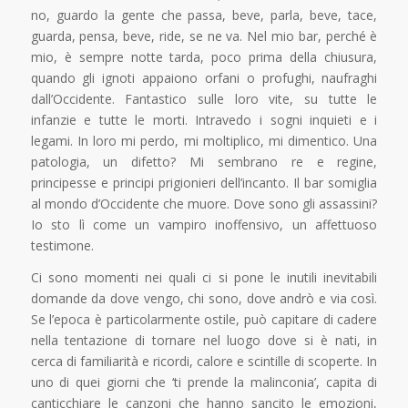
no, guardo la gente che passa, beve, parla, beve, tace,
guarda, pensa, beve, ride, se ne va. Nel mio bar, perché è
mio, è sempre notte tarda, poco prima della chiusura,
quando gli ignoti appaiono orfani o profughi, naufraghi
dall’Occidente. Fantastico sulle loro vite, su tutte le
infanzie e tutte le morti. Intravedo i sogni inquieti e i
legami. In loro mi perdo, mi moltiplico, mi dimentico. Una
patologia, un difetto? Mi sembrano re e regine,
principesse e principi prigionieri dell’incanto. Il bar somiglia
al mondo d’Occidente che muore. Dove sono gli assassini?
Io sto lì come un vampiro inoffensivo, un affettuoso
testimone.
Ci sono momenti nei quali ci si pone le inutili inevitabili
domande da dove vengo, chi sono, dove andrò e via così.
Se l’epoca è particolarmente ostile, può capitare di cadere
nella tentazione di tornare nel luogo dove si è nati, in
cerca di familiarità e ricordi, calore e scintille di scoperte. In
uno di quei giorni che ‘ti prende la malinconia’, capita di
canticchiare le canzoni che hanno sancito le emozioni,