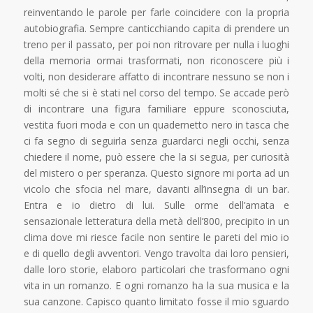
reinventando le parole per farle coincidere con la propria
autobiografia. Sempre canticchiando capita di prendere un
treno per il passato, per poi non ritrovare per nulla i luoghi
della memoria ormai trasformati, non riconoscere più i
volti, non desiderare affatto di incontrare nessuno se non i
molti sé che si è stati nel corso del tempo. Se accade però
di incontrare una figura familiare eppure sconosciuta,
vestita fuori moda e con un quadernetto nero in tasca che
ci fa segno di seguirla senza guardarci negli occhi, senza
chiedere il nome, può essere che la si segua, per curiosità
del mistero o per speranza. Questo signore mi porta ad un
vicolo che sfocia nel mare, davanti all’insegna di un bar.
Entra e io dietro di lui. Sulle orme dell’amata e
sensazionale letteratura della metà dell’800, precipito in un
clima dove mi riesce facile non sentire le pareti del mio io
e di quello degli avventori. Vengo travolta dai loro pensieri,
dalle loro storie, elaboro particolari che trasformano ogni
vita in un romanzo. E ogni romanzo ha la sua musica e la
sua canzone. Capisco quanto limitato fosse il mio sguardo