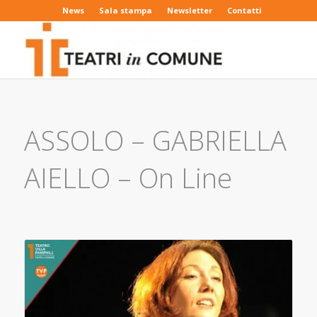
News
Sala stampa
Newsletter
Contatti
ASSOLO – GABRIELLA
AIELLO – On Line