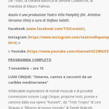
De Trizio, la chitarra barocca di Simone Colavecchi, la
mandola di Mauro Palmas.
Assolo è una produzione Teatro Villa Pamphilj (Dir. Artistica
Veronica Olmi) a cura di Stefano Saletti.
Facebook
(
www.facebook.com/TSVCorsini/
),
Instagram
(
https://www.instagram.com/teatrovillapamph
hl=it
) e
e
Youtube
(
https://www.youtube.com/channel/UCZ8HUCE
PROGRAMMA COMPLETO
7 novembre – ore 15
LUIGI CINQUE: “Omeros, cantos e racconti da un
caribbe mediterraneo”
Infaticabile esploratore di mondi musicali e di possibili
connessioni sonore Luigi Cinque, propone testi, poesie e
canzoni dalla sua opera “Kunzert”, da “Tristi Tropici” di Levi
Strauss e “Ritorno al nuovo mondo” di Derek Walcott.