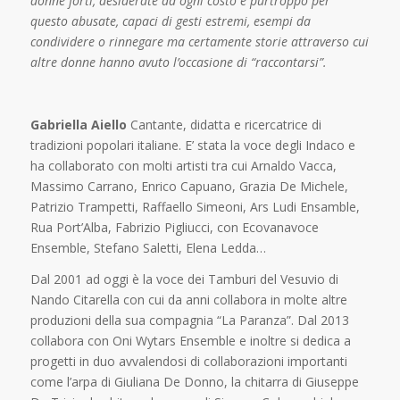
donne forti, desiderate ad ogni costo e purtroppo per
questo abusate, capaci di gesti estremi, esempi da
condividere o rinnegare ma certamente storie attraverso cui
altre donne hanno avuto l’occasione di “raccontarsi”.
Gabriella Aiello
Cantante, didatta e ricercatrice di
tradizioni popolari italiane. E’ stata la voce degli Indaco e
ha collaborato con molti artisti tra cui Arnaldo Vacca,
Massimo Carrano, Enrico Capuano, Grazia De Michele,
Patrizio Trampetti, Raffaello Simeoni, Ars Ludi Ensamble,
Rua Port’Alba, Fabrizio Pigliucci, con Ecovanavoce
Ensemble, Stefano Saletti, Elena Ledda…
Dal 2001 ad oggi è la voce dei Tamburi del Vesuvio di
Nando Citarella con cui da anni collabora in molte altre
produzioni della sua compagnia “La Paranza”. Dal 2013
collabora con Oni Wytars Ensemble e inoltre si dedica a
progetti in duo avvalendosi di collaborazioni importanti
come l’arpa di Giuliana De Donno, la chitarra di Giuseppe