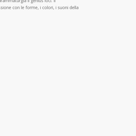
ammaturgia il genius loci. Il
one con le forme, i colori, i suoni della