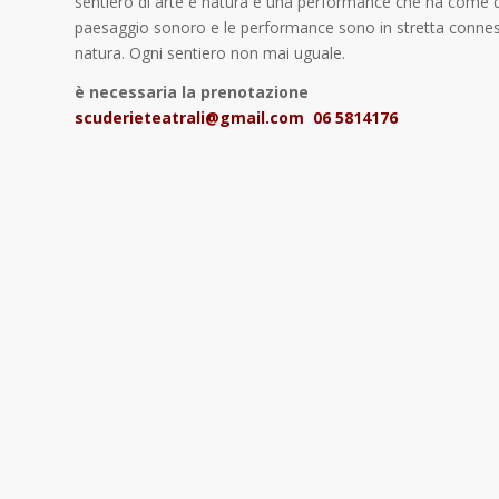
sentiero di arte e natura è una performance che ha come dr
paesaggio sonoro e le performance sono in stretta connessi
natura. Ogni sentiero non mai uguale.
è necessaria la prenotazione
scuderieteatrali@gmail.com 06 5814176