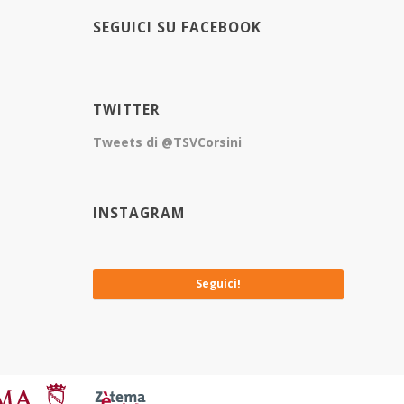
SEGUICI SU FACEBOOK
TWITTER
Tweets di @TSVCorsini
INSTAGRAM
No images available at the moment
Seguici!