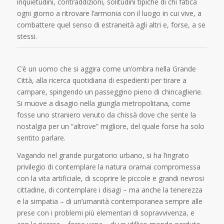
inquietudini, contraddizioni, solitudini tipiche di chi fatica
ogni giorno a ritrovare l’armonia con il luogo in cui vive, a
combattere quel senso di estraneità agli altri e, forse, a se
stessi.
C’è un uomo che si aggira come un’ombra nella Grande
Città, alla ricerca quotidiana di espedienti per tirare a
campare, spingendo un passeggino pieno di chincaglierie.
Si muove a disagio nella giungla metropolitana, come
fosse uno straniero venuto da chissà dove che sente la
nostalgia per un “altrove” migliore, del quale forse ha solo
sentito parlare.
Vagando nel grande purgatorio urbano, si ha l’ingrato
privilegio di contemplare la natura oramai compromessa
con la vita artificiale, di scoprire le piccole e grandi nevrosi
cittadine, di contemplare i disagi – ma anche la tenerezza
e la simpatia – di un’umanità contemporanea sempre alle
prese con i problemi più elementari di sopravvivenza, e