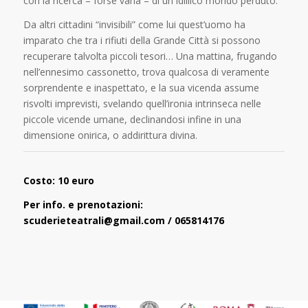
con la ricerca – forse vana – di un idillico mondo perduto.
Da altri cittadini “invisibili” come lui quest’uomo ha
imparato che tra i rifiuti della Grande Città si possono
recuperare talvolta piccoli tesori… Una mattina, frugando
nell’ennesimo cassonetto, trova qualcosa di veramente
sorprendente e inaspettato, e la sua vicenda assume
risvolti imprevisti, svelando quell’ironia intrinseca nelle
piccole vicende umane, declinandosi infine in una
dimensione onirica, o addirittura divina.
Costo: 10 euro
Per info. e prenotazioni:
scuderieteatrali@gmail.com / 065814176