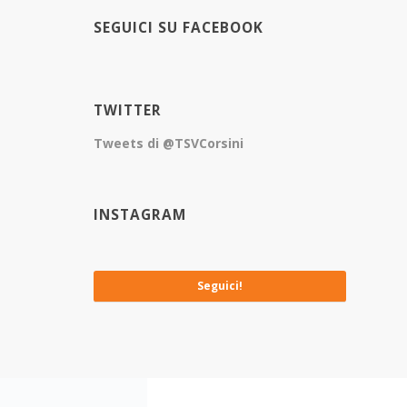
SEGUICI SU FACEBOOK
TWITTER
Tweets di @TSVCorsini
INSTAGRAM
No images available at the moment
Seguici!