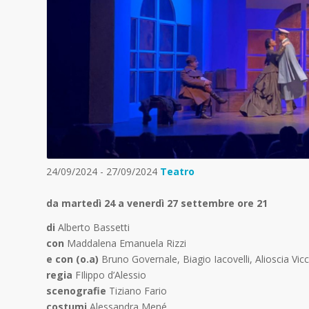
24/09/2024 - 27/09/2024
Teatro
da martedì 24 a venerdì 27 settembre ore 21
di
Alberto Bassetti
con
Maddalena Emanuela Rizzi
e con (o.a)
Bruno Governale, Biagio Iacovelli, Alioscia Vic
regia
FIlippo d’Alessio
scenografie
Tiziano Fario
costumi
Alessandra Mené