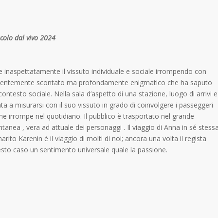
acolo dal vivo 2024
 inaspettatamente il vissuto individuale e sociale irrompendo con
pparentemente scontato ma profondamente enigmatico che ha saputo
contesto sociale. Nella sala d’aspetto di una stazione, luogo di arrivi e
onta a misurarsi con il suo vissuto in grado di coinvolgere i passeggeri
he irrompe nel quotidiano. Il pubblico è trasportato nel grande
anea , vera ad attuale dei personaggi . Il viaggio di Anna in sé stess
marito Karenin è il viaggio di molti di noi; ancora una volta il regista
uesto caso un sentimento universale quale la passione.