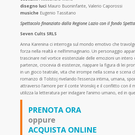
disegno luci
Mauro Buoninfante, Valerio Caporossi
musiche
Eugenio Tassitano
Spettacolo finanziato dalla Regione Lazio con il fondo Spett
Seven Cults SRLS
Anna Karenina ci interroga sul mondo emotivo che travolge
forza nella realtà e nell’immaginario. Un personaggio a
trascinare nel vortice esistenziale delle emozioni un intero 
partenze, crocevia di esistenze, riappare la figura di lei pr
in un gioco teatrale, vita che irrompe nella scena e scena c
romanzo di Tolstoj rivelando l’essenza intima, umana, spont
attraverso l’amore per il conte Vronskij e il conflitto con il 
utilizza la letteratura per indagare l’animo umano, ed in q
PRENOTA ORA
oppure
ACQUISTA ONLINE