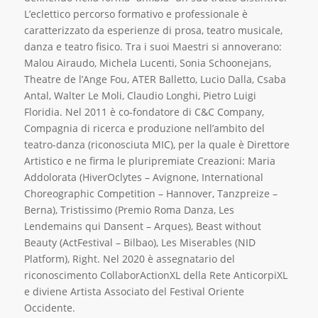
L’eclettico percorso formativo e professionale è
caratterizzato da esperienze di prosa, teatro musicale,
danza e teatro fisico. Tra i suoi Maestri si annoverano:
Malou Airaudo, Michela Lucenti, Sonia Schoonejans,
Theatre de l’Ange Fou, ATER Balletto, Lucio Dalla, Csaba
Antal, Walter Le Moli, Claudio Longhi, Pietro Luigi
Floridia. Nel 2011 è co-fondatore di C&C Company,
Compagnia di ricerca e produzione nell’ambito del
teatro-danza (riconosciuta MIC), per la quale è Direttore
Artistico e ne firma le pluripremiate Creazioni: Maria
Addolorata (HiverOclytes – Avignone, International
Choreographic Competition – Hannover, Tanzpreize –
Berna), Tristissimo (Premio Roma Danza, Les
Lendemains qui Dansent – Arques), Beast without
Beauty (ActFestival – Bilbao), Les Miserables (NID
Platform), Right. Nel 2020 è assegnatario del
riconoscimento CollaborActionXL della Rete AnticorpiXL
e diviene Artista Associato del Festival Oriente
Occidente.