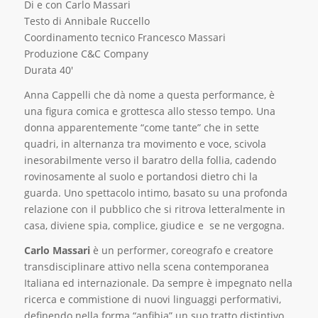
Di e con Carlo Massari
Testo di Annibale Ruccello
Coordinamento tecnico Francesco Massari
Produzione C&C Company
Durata 40′
Anna Cappelli che dà nome a questa performance, è
una figura comica e grottesca allo stesso tempo. Una
donna apparentemente “come tante” che in sette
quadri, in alternanza tra movimento e voce, scivola
inesorabilmente verso il baratro della follia, cadendo
rovinosamente al suolo e portandosi dietro chi la
guarda. Uno spettacolo intimo, basato su una profonda
relazione con il pubblico che si ritrova letteralmente in
casa, diviene spia, complice, giudice e se ne vergogna.
Carlo Massari
è un performer, coreografo e creatore
transdisciplinare attivo nella scena contemporanea
Italiana ed internazionale. Da sempre è impegnato nella
ricerca e commistione di nuovi linguaggi performativi,
definendo nella forma “anfibia” un suo tratto distintivo.