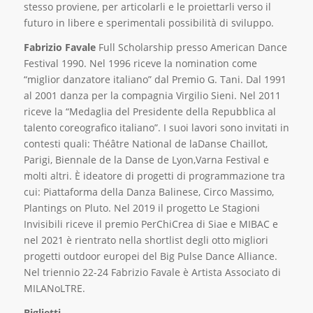
stesso proviene, per articolarli e le proiettarli verso il
futuro in libere e sperimentali possibilità di sviluppo.
Fabrizio Favale
Full Scholarship presso American Dance
Festival 1990. Nel 1996 riceve la nomination come
“miglior danzatore italiano” dal Premio G. Tani. Dal 1991
al 2001 danza per la compagnia Virgilio Sieni. Nel 2011
riceve la “Medaglia del Presidente della Repubblica al
talento coreografico italiano”. I suoi lavori sono invitati in
contesti quali: Théâtre National de laDanse Chaillot,
Parigi, Biennale de la Danse de Lyon,Varna Festival e
molti altri. È ideatore di progetti di programmazione tra
cui: Piattaforma della Danza Balinese, Circo Massimo,
Plantings on Pluto. Nel 2019 il progetto Le Stagioni
Invisibili riceve il premio PerChiCrea di Siae e MIBAC e
nel 2021 è rientrato nella shortlist degli otto migliori
progetti outdoor europei del Big Pulse Dance Alliance.
Nel triennio 22-24 Fabrizio Favale è Artista Associato di
MILANoLTRE.
Biglietti