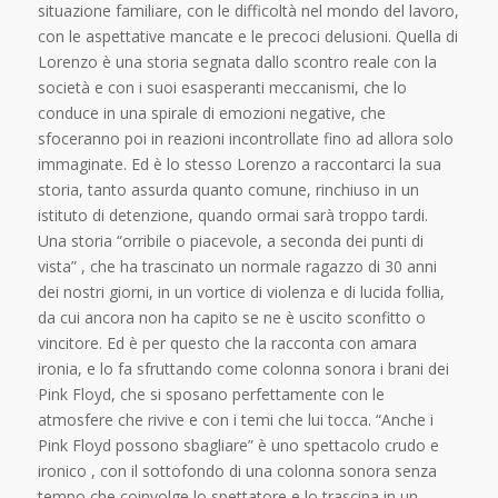
situazione familiare, con le difficoltà nel mondo del lavoro,
con le aspettative mancate e le precoci delusioni. Quella di
Lorenzo è una storia segnata dallo scontro reale con la
società e con i suoi esasperanti meccanismi, che lo
conduce in una spirale di emozioni negative, che
sfoceranno poi in reazioni incontrollate fino ad allora solo
immaginate. Ed è lo stesso Lorenzo a raccontarci la sua
storia, tanto assurda quanto comune, rinchiuso in un
istituto di detenzione, quando ormai sarà troppo tardi.
Una storia “orribile o piacevole, a seconda dei punti di
vista” , che ha trascinato un normale ragazzo di 30 anni
dei nostri giorni, in un vortice di violenza e di lucida follia,
da cui ancora non ha capito se ne è uscito sconfitto o
vincitore. Ed è per questo che la racconta con amara
ironia, e lo fa sfruttando come colonna sonora i brani dei
Pink Floyd, che si sposano perfettamente con le
atmosfere che rivive e con i temi che lui tocca. “Anche i
Pink Floyd possono sbagliare” è uno spettacolo crudo e
ironico , con il sottofondo di una colonna sonora senza
tempo che coinvolge lo spettatore e lo trascina in un