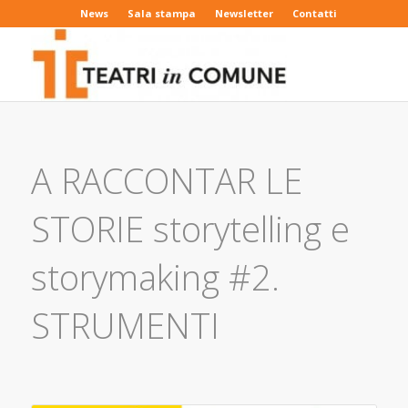
News
Sala stampa
Newsletter
Contatti
A RACCONTAR LE
STORIE storytelling e
storymaking #2.
STRUMENTI