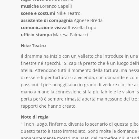
musiche
Lorenzo Capelli
scene e costumi
Nike Teatro
assistente di compagnia
Agnese Breda
comunicazione visiva
Rossella Lupo
ufficio stampa
Maresa Palmacci
Nike Teatro
Il dramma ha inizio con un Valletto che introduce in un
finestre né specchi. Si capirà presto che è un luogo del
Stella. Attendono tutti il momento della tortura, ma nes
di essere lì per torturarsi a vicenda, con domande e comme
passioni. I personaggi sono in grado di vedere ciò che ac
mano a mano la connessione si fa più labile e le visioni sc
porta però è sempre rimasta aperta ma nessuno dei tre sar
rapporti che hanno creato.
Note di regia
“Il non luogo, l’inferno, diventa lo scenario di questa piè
questo testo è stato immediato. Sono molte le domande c
apparentemente mostri ma usati dal carnefice più grande: