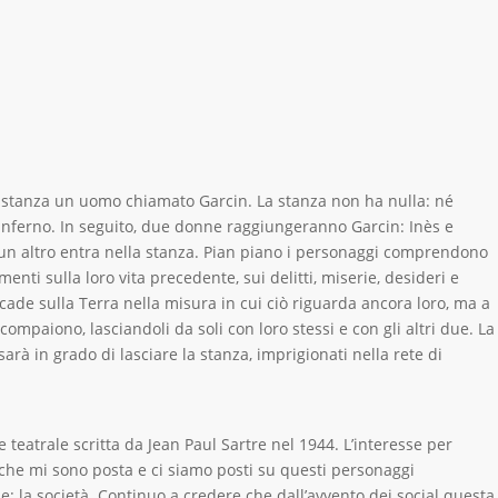
a stanza un uomo chiamato Garcin. La stanza non ha nulla: né
l’inferno. In seguito, due donne raggiungeranno Garcin: Inès e
sun altro entra nella stanza. Pian piano i personaggi comprendono
nti sulla loro vita precedente, sui delitti, miserie, desideri e
cade sulla Terra nella misura in cui ciò riguarda ancora loro, ma a
ompaiono, lasciandoli da soli con loro stessi e con gli altri due. La
à in grado di lasciare la stanza, imprigionati nella rete di
ce teatrale scritta da Jean Paul Sartre nel 1944. L’interesse per
he mi sono posta e ci siamo posti su questi personaggi
 la società. Continuo a credere che dall’avvento dei social questa