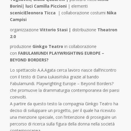
Borini|
luci Camilla Piccioni
| elementi
sceniciEleonora Ticca
| collaborazione costumi
Nika
Campisi
organizzazione
Vittorio Stasi |
distribuzione
Theatron
2.0
produzione
Ginkgo Teatro
in collaborazione
con
FABULAMUNDI PLAYWRIGHTING EUROPE –
BEYOND BORDERS?
Lo spettacolo A.A.Agata cerca lavoro nasce dall’incontro
con il testo di Dana Łukasińska grazie al bando
Fabulamundi. Playwrighting Europe – Beyond Borders?
che promuove la drammaturgia contemporanea dei paesi
coinvolti.
A partire da questo testo la compagnia Ginkgo Teatro ha
deciso di sviluppare un progetto, per il quale ha ricevuto
una menzione speciale, con l’intenzione di proseguire un
percorso di ricerca sulla figura della donna nella società
contemporanea.