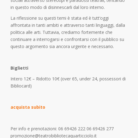
sociali attraverso stereotipi e paradossi teatrali, tentando
in questo modo di disinnescarli dal loro interno.
La riflessione su questi temi è stata ed è tutt’oggi
affrontata in tanti ambiti e attraverso tanti linguaggi, dalla
politica alle arti. Tuttavia, crediamo fortemente che
continuare a interrogarsi e confrontarsi con il pubblico su
questo argomento sia ancora urgente e necessario.
Biglietti
Intero 12€ – Ridotto 10€ (over 65, under 24, possessori di
Bibliocard)
acquista subito
Per info e prenotazioni: 06 69426 222‬ 06 69426 277‬
promozione@teatrobibliotecaquarticciolo.it