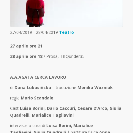
27/04/2019 - 28/04/2019
Teatro
27 aprile ore 21
28 aprile ore 18
/ Prosa, TBQunder35
A.A.AGATA CERCA LAVORO
di
Dana Łukasińska
– traduzione
Monika Wozniak
regia
Mario Scandale
Cast
Luisa Borini, Dario Caccuri, Cesare D’Arco, Giulia
Quadrelli, Marialice Tagliavini
interviste a cura di
Luisa Borini, Marialice
Tagliavini, Giulia Quadrelli |
partitura fisica
Anna