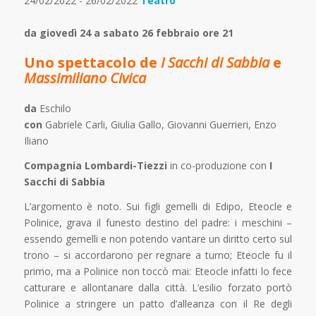
24/02/2022 - 26/02/2022
Teatro
da giovedì 24 a sabato 26 febbraio ore 21
Uno spettacolo de
I Sacchi di Sabbia
e
Massimiliano Civica
da
Eschilo
con
Gabriele Carli, Giulia Gallo, Giovanni Guerrieri, Enzo
Iliano
Compagnia Lombardi-Tiezzi
in co-produzione con
I
Sacchi di Sabbia
L’argomento è noto. Sui figli gemelli di Edipo, Eteocle e
Polinice, grava il funesto destino del padre: i meschini –
essendo gemelli e non potendo vantare un diritto certo sul
trono – si accordarono per regnare a turno; Eteocle fu il
primo, ma a Polinice non toccò mai: Eteocle infatti lo fece
catturare e allontanare dalla città. L’esilio forzato portò
Polinice a stringere un patto d’alleanza con il Re degli