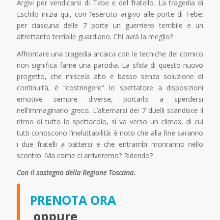
Argivi per vendicarsi di Tebe e del fratello. La tragedia di
Eschilo inizia qui, con l’esercito argivo alle porte di Tebe:
per ciascuna delle 7 porte un guerriero terribile e un
altrettanto terribile guardiano. Chi avrà la meglio?
Affrontare una tragedia arcaica con le tecniche del comico
non significa farne una parodia. La sfida di questo nuovo
progetto, che miscela alto e basso senza soluzione di
continuità, è “costringere” lo spettatore a disposizioni
emotive sempre diverse, portarlo a sperdersi
nell’immaginario greco. L’alternarsi dei 7 duelli scandisce il
ritmo di tutto lo spettacolo, si va verso un climax, di cui
tutti conoscono l’ineluttabilità: è noto che alla fine saranno
i due fratelli a battersi e che entrambi moriranno nello
scontro. Ma come ci arriveremo? Ridendo?
Con il sostegno della Regione Toscana.
PRENOTA ORA
oppure