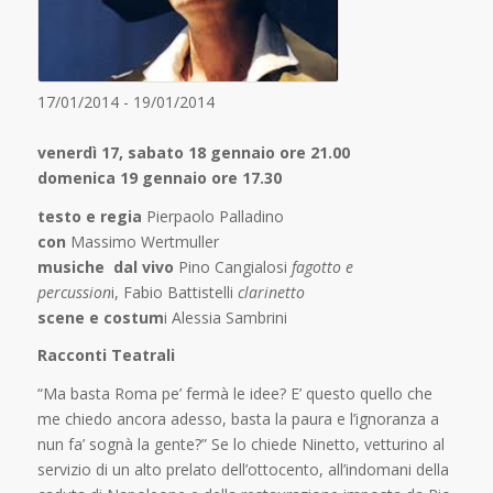
17/01/2014 - 19/01/2014
venerdì 17, sabato 18 gennaio ore 21.00
domenica 19 gennaio ore 17.30
testo e regia
Pierpaolo Palladino
con
Massimo Wertmuller
musiche dal vivo
Pino Cangialosi
fagotto e
percussion
i, Fabio Battistelli
clarinetto
scene e costum
i Alessia Sambrini
Racconti Teatrali
“Ma basta Roma pe’ fermà le idee? E’ questo quello che
me chiedo ancora adesso, basta la paura e l’ignoranza a
nun fa’ sognà la gente?” Se lo chiede Ninetto, vetturino al
servizio di un alto prelato dell’ottocento, all’indomani della