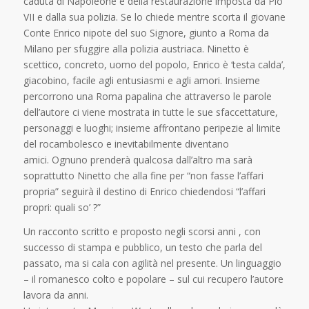
caduta di Napoleone e della restaurazione imposta da Pio
VII e dalla sua polizia. Se lo chiede mentre scorta il giovane
Conte Enrico nipote del suo Signore, giunto a Roma da
Milano per sfuggire alla polizia austriaca. Ninetto è
scettico, concreto, uomo del popolo, Enrico è ‘testa calda’,
giacobino, facile agli entusiasmi e agli amori. Insieme
percorrono una Roma papalina che attraverso le parole
dell’autore ci viene mostrata in tutte le sue sfaccettature,
personaggi e luoghi; insieme affrontano peripezie al limite
del rocambolesco e inevitabilmente diventano
amici. Ognuno prenderà qualcosa dall’altro ma sarà
soprattutto Ninetto che alla fine per “non fasse l’affari
propria” seguirà il destino di Enrico chiedendosi “l’affari
propri: quali so’ ?”
Un racconto scritto e proposto negli scorsi anni , con
successo di stampa e pubblico, un testo che parla del
passato, ma si cala con agilità nel presente. Un linguaggio
– il romanesco colto e popolare – sul cui recupero l’autore
lavora da anni.