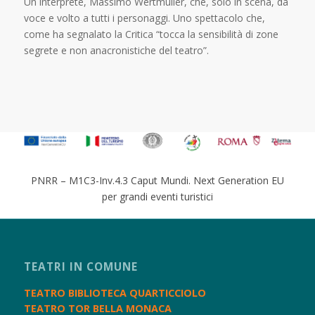
Un interprete, Massimo Wertmuller, che, solo in scena, dà
voce e volto a tutti i personaggi. Uno spettacolo che,
come ha segnalato la Critica “tocca la sensibilità di zone
segrete e non anacronistiche del teatro”.
PNRR – M1C3-Inv.4.3 Caput Mundi. Next Generation EU
per grandi eventi turistici
TEATRI IN COMUNE
TEATRO BIBLIOTECA QUARTICCIOLO
TEATRO TOR BELLA MONACA