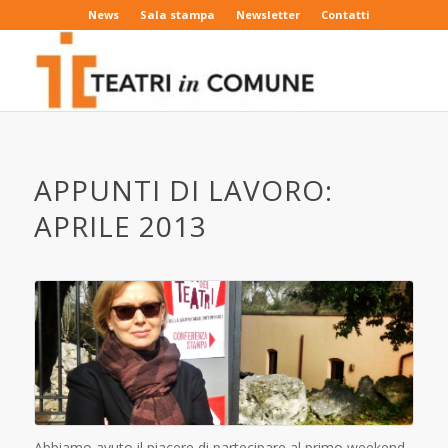
News
Sala stampa
Newsletter
Contatti
APPUNTI DI LAVORO:
APRILE 2013
Abbiamo avuto il piacere di partecipare al primo weekend