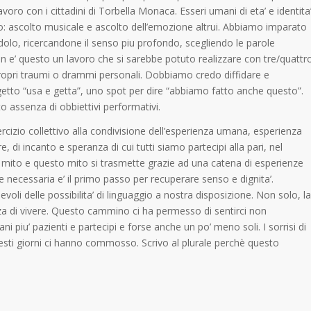
lavoro con i cittadini di Torbella Monaca. Esseri umani di eta’ e identita
lto: ascolto musicale e ascolto dell’emozione altrui. Abbiamo imparato
ndolo, ricercandone il senso piu profondo, scegliendo le parole
n e’ questo un lavoro che si sarebbe potuto realizzare con tre/quattr
i propri traumi o drammi personali. Dobbiamo credo diffidare e
ogetto “usa e getta”, uno spot per dire “abbiamo fatto anche questo”.
o assenza di obbiettivi performativi.
ercizio collettivo alla condivisione dell’esperienza umana, esperienza
e, di incanto e speranza di cui tutti siamo partecipi alla pari, nel
mito e questo mito si trasmette grazie ad una catena di esperienze
 necessaria e’ il primo passo per recuperare senso e dignita’.
oli delle possibilita’ di linguaggio a nostra disposizione. Non solo, la
za di vivere. Questo cammino ci ha permesso di sentirci non
 piu’ pazienti e partecipi e forse anche un po’ meno soli. I sorrisi di
 questi giorni ci hanno commosso. Scrivo al plurale perchè questo