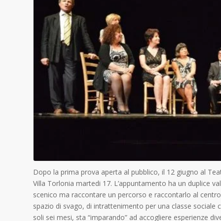
Dopo la prima prova aperta al pubblico, il 12 giugno al T
Villa Torlonia martedi 17. L’appuntamento ha un duplice val
scenico ma raccontare un percorso e raccontarlo al centro 
spazio di svago, di intrattenimento per una classe sociale ch
soli sei mesi, sta “imparando” ad accogliere esperienze dive