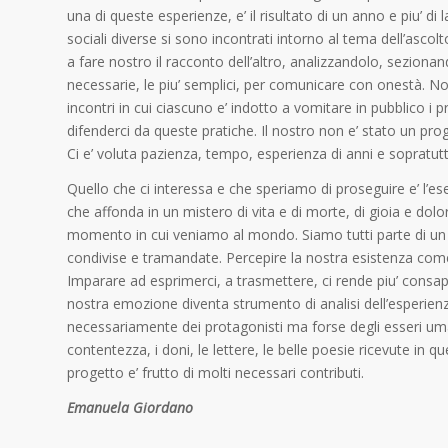
una di queste esperienze, e’ il risultato di un anno e piu’ di 
sociali diverse si sono incontrati intorno al tema dell’asco
a fare nostro il racconto dell’altro, analizzandolo, seziona
necessarie, le piu’ semplici, per comunicare con onestà. No
incontri in cui ciascuno e’ indotto a vomitare in pubblico 
difenderci da queste pratiche. Il nostro non e’ stato un pr
Ci e’ voluta pazienza, tempo, esperienza di anni e sopratutt
Quello che ci interessa e che speriamo di proseguire e’ l’es
che affonda in un mistero di vita e di morte, di gioia e dolor
momento in cui veniamo al mondo. Siamo tutti parte di un 
condivise e tramandate. Percepire la nostra esistenza come
Imparare ad esprimerci, a trasmettere, ci rende piu’ consapev
nostra emozione diventa strumento di analisi dell’esperien
necessariamente dei protagonisti ma forse degli esseri umani
contentezza, i doni, le lettere, le belle poesie ricevute in
progetto e’ frutto di molti necessari contributi.
Emanuela Giordano