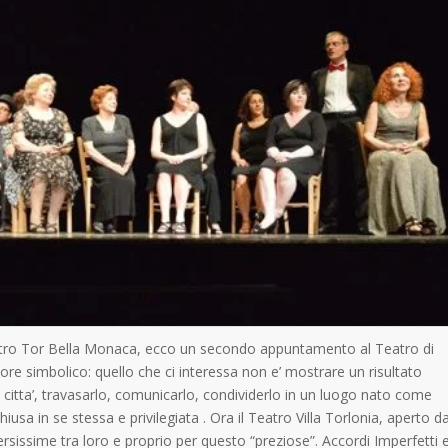
eatro Tor Bella Monaca, ecco un secondo appuntamento al Teatro di
ore simbolico: quello che ci interessa non e’ mostrare un risultato
citta’, travasarlo, comunicarlo, condividerlo in un luogo nato come
iusa in se stessa e privilegiata . Ora il Teatro Villa Torlonia, aperto d
rsissime tra loro e proprio per questo “preziose”. Accordi Imperfetti e