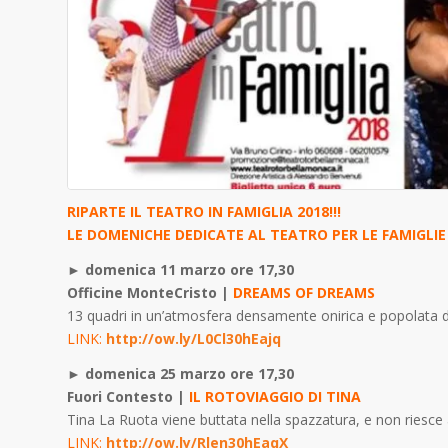
RIPARTE IL TEATRO IN FAMIGLIA 2018!!!
LE DOMENICHE DEDICATE AL TEATRO PER LE FAMIGLIE E
►
domenica 11 marzo ore 17,30
Officine MonteCristo |
DREAMS OF DREAMS
13 quadri in un’atmosfera densamente onirica e popolata di
LINK:
http://ow.ly/L0Cl30hEajq
►
domenica 25 marzo ore 17,30
Fuori Contesto |
IL ROTOVIAGGIO DI TINA
Tina La Ruota viene buttata nella spazzatura, e non riesce 
LINK:
http://ow.ly/Rlen30hEaqX