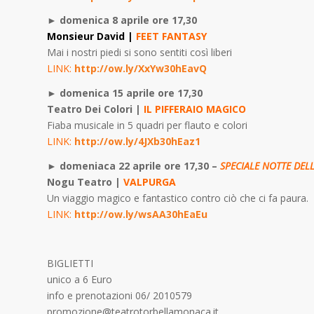
►
domenica 8 aprile ore 17,30
Monsieur David |
FEET FANTASY
Mai i nostri piedi si sono sentiti così liberi
LINK:
http://ow.ly/XxYw30hEavQ
►
domenica 15 aprile ore 17,30
Teatro Dei Colori |
IL PIFFERAIO MAGICO
Fiaba musicale in 5 quadri per flauto e colori
LINK:
http://ow.ly/4JXb30hEaz1
►
domeniaca 22 aprile ore 17,30 –
SPECIALE NOTTE DEL
Nogu Teatro |
VALPURGA
Un viaggio magico e fantastico contro ciò che ci fa paura.
LINK:
http://ow.ly/wsAA30hEaEu
BIGLIETTI
unico a 6 Euro
info e prenotazioni 06/ 2010579
promozione@teatrotorbellamonaca.it